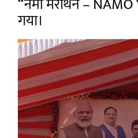
“नमो मैराथन – NAMO 
गया।