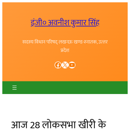
Skip
to
इंजी० अवनीश कुमार सिंह
content
सदस्य विधान परिषद् लखनऊ खण्ड-स्नातक, उत्त्तर
प्रदेश
Facebook
X
YouTube
आज 28 लोकसभा खीरी के