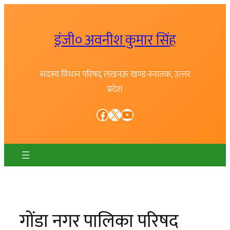
Skip
to
इंजी० अवनीश कुमार सिंह
content
सदस्य विधान परिषद् लखनऊ खण्ड-स्नातक, उत्त्तर
प्रदेश
Facebook
X
YouTube
गोंडा नगर पालिका परिषद