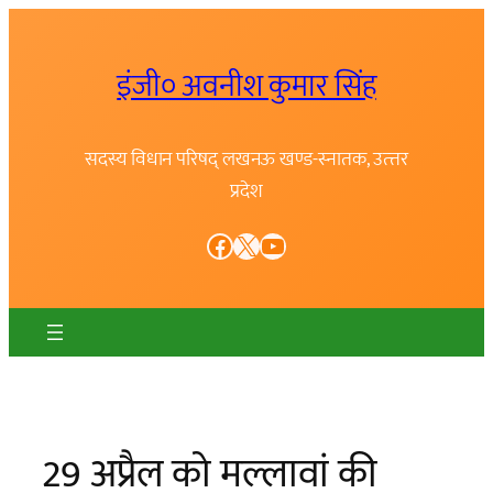
Skip
to
इंजी० अवनीश कुमार सिंह
content
सदस्य विधान परिषद् लखनऊ खण्ड-स्नातक, उत्त्तर
प्रदेश
Facebook
X
YouTube
29 अप्रैल को मल्लावां की