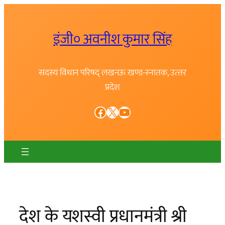
Skip
to
इंजी० अवनीश कुमार सिंह
content
सदस्य विधान परिषद् लखनऊ खण्ड-स्नातक, उत्त्तर
प्रदेश
Facebook
X
YouTube
देश के यशस्वी प्रधानमंत्री श्री