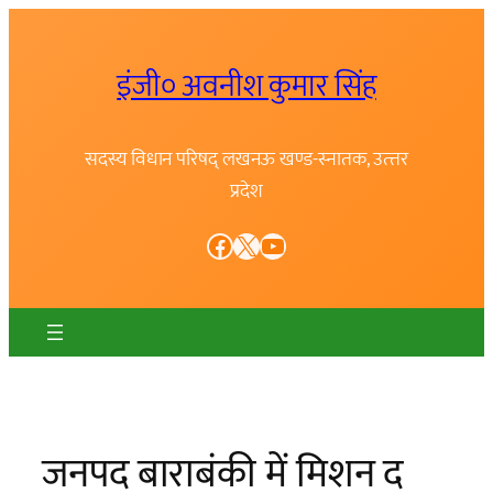
Skip
to
इंजी० अवनीश कुमार सिंह
content
सदस्य विधान परिषद् लखनऊ खण्ड-स्नातक, उत्त्तर
प्रदेश
Facebook
X
YouTube
जनपद बाराबंकी में मिशन द