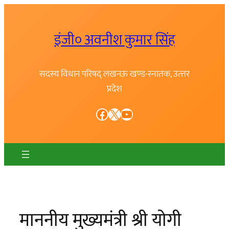
Skip
to
इंजी० अवनीश कुमार सिंह
content
सदस्य विधान परिषद् लखनऊ खण्ड-स्नातक, उत्त्तर
प्रदेश
Facebook
X
YouTube
माननीय मुख्यमंत्री श्री योगी