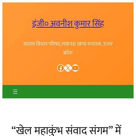
Skip
to
इंजी० अवनीश कुमार सिंह
content
सदस्य विधान परिषद् लखनऊ खण्ड-स्नातक, उत्त्तर
प्रदेश
Facebook
X
YouTube
“खेल महाकुंभ संवाद संगम” में