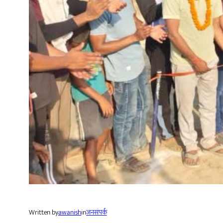
Written by
awanish
in
जनसंपर्क