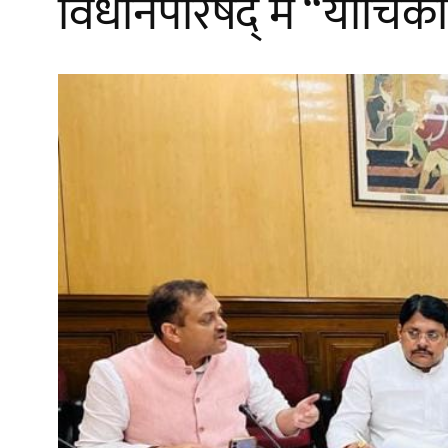
विधानपरिषद् में “याचिका