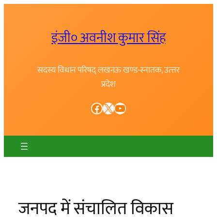
Skip
to
इंजी० अवनीश कुमार सिंह
content
सदस्य विधान परिषद् लखनऊ खण्ड-स्नातक, उत्त्तर
प्रदेश
Facebook
X
YouTube
जनपद में संचालित विकास