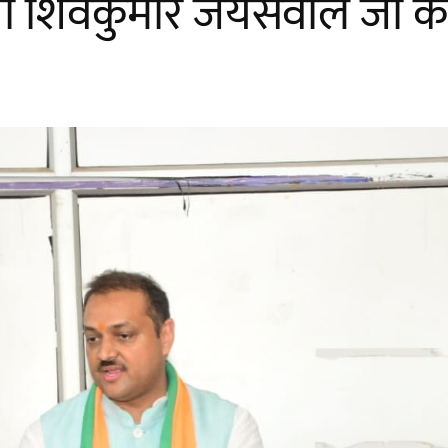
ं श्री शिवकुमार जयसवाल ज