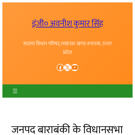
Skip
to
इंजी० अवनीश कुमार सिंह
content
सदस्य विधान परिषद् लखनऊ खण्ड-स्नातक, उत्त्तर
प्रदेश
Facebook
X
YouTube
जनपद बाराबंकी के विधानसभा