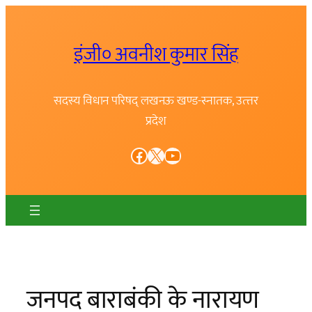
Skip
to
इंजी० अवनीश कुमार सिंह
content
सदस्य विधान परिषद् लखनऊ खण्ड-स्नातक, उत्त्तर
प्रदेश
Facebook
X
YouTube
जनपद बाराबंकी के नारायण