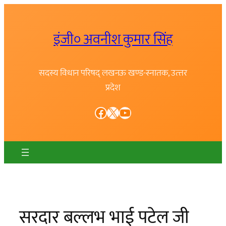
Skip
to
इंजी० अवनीश कुमार सिंह
content
सदस्य विधान परिषद् लखनऊ खण्ड-स्नातक, उत्त्तर
प्रदेश
Facebook
X
YouTube
सरदार बल्लभ भाई पटेल जी