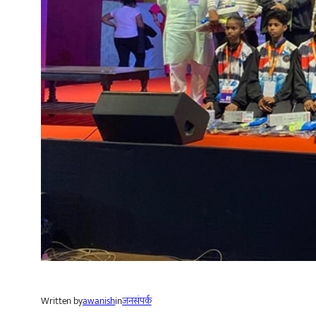
Written by
awanish
in
जनसंपर्क