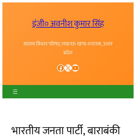
Skip
to
इंजी० अवनीश कुमार सिंह
content
सदस्य विधान परिषद् लखनऊ खण्ड-स्नातक, उत्त्तर
प्रदेश
Facebook
X
YouTube
भारतीय जनता पार्टी, बाराबंकी