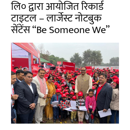
लि० द्वारा आयोजित रिकार्ड
टाइटल – लार्जेस्ट नोटबुक
सेंटेंस “Be Someone We”