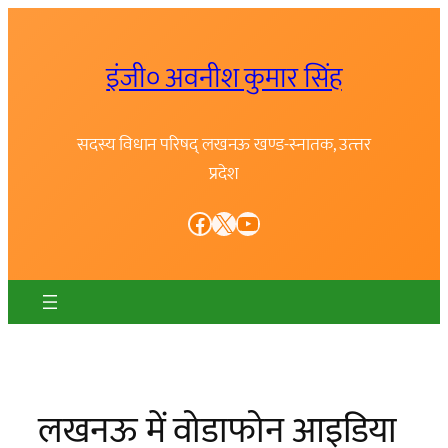
Skip
to
इंजी० अवनीश कुमार सिंह
content
सदस्य विधान परिषद् लखनऊ खण्ड-स्नातक, उत्त्तर
प्रदेश
Facebook
X
YouTube
लखनऊ में वोडाफोन आइडिया