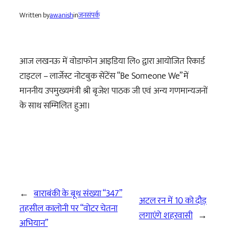
Written by
awanish
in
जनसंपर्क
आज लखनऊ में वोडाफोन आइडिया लि० द्वारा आयोजित रिकार्ड
टाइटल – लार्जेस्ट नोटबुक सेंटेंस “Be Someone We” में
माननीय उपमुख्यमंत्री श्री बृजेश पाठक जी एवं अन्य गणमान्यजनों
के साथ सम्मिलित हुआ।
←
बाराबंकी के बूथ संख्या “347”
अटल रन में 10 को दौड़
तहसील कालोनी पर “वोटर चेतना
लगाएंगे शहरवासी
→
अभियान”