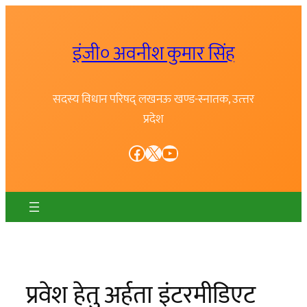
Skip
to
इंजी० अवनीश कुमार सिंह
content
सदस्य विधान परिषद् लखनऊ खण्ड-स्नातक, उत्त्तर
प्रदेश
Facebook
X
YouTube
प्रवेश हेतु अर्हता इंटरमीडिएट