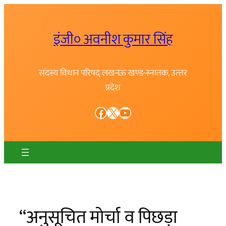
Skip
to
इंजी० अवनीश कुमार सिंह
content
सदस्य विधान परिषद् लखनऊ खण्ड-स्नातक, उत्त्तर
प्रदेश
Facebook
X
YouTube
“अनुसूचित मोर्चा व पिछड़ा