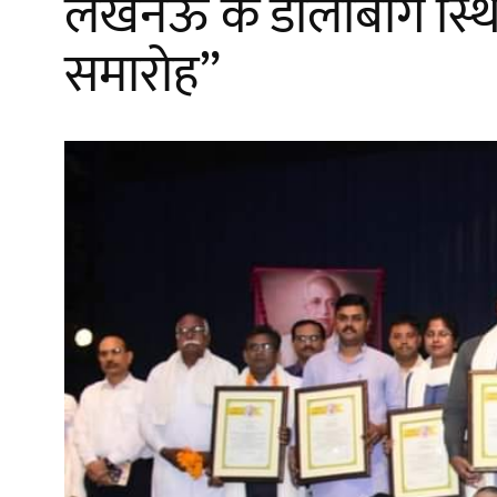
लखनऊ के डालीबाग स्थित 
समारोह”