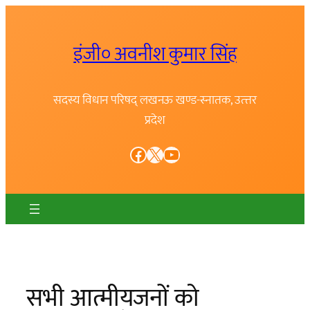
Skip
to
इंजी० अवनीश कुमार सिंह
content
सदस्य विधान परिषद् लखनऊ खण्ड-स्नातक, उत्त्तर
प्रदेश
Facebook
X
YouTube
सभी आत्मीयजनों को