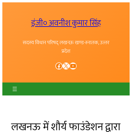
Skip
to
इंजी० अवनीश कुमार सिंह
content
सदस्य विधान परिषद् लखनऊ खण्ड-स्नातक, उत्त्तर
प्रदेश
Facebook
X
YouTube
लखनऊ में शौर्य फाउंडेशन द्वारा