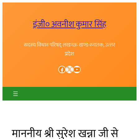
Skip
to
इंजी० अवनीश कुमार सिंह
content
सदस्य विधान परिषद् लखनऊ खण्ड-स्नातक, उत्त्तर
प्रदेश
Facebook
X
YouTube
माननीय श्री सुरेश खन्ना जी से