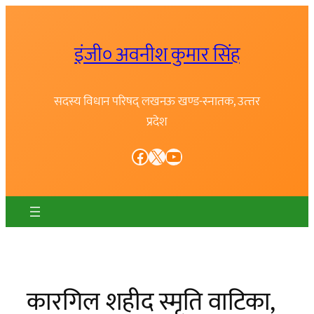
Skip
to
इंजी० अवनीश कुमार सिंह
content
सदस्य विधान परिषद् लखनऊ खण्ड-स्नातक, उत्त्तर
प्रदेश
Facebook
X
YouTube
कारगिल शहीद स्मृति वाटिका,