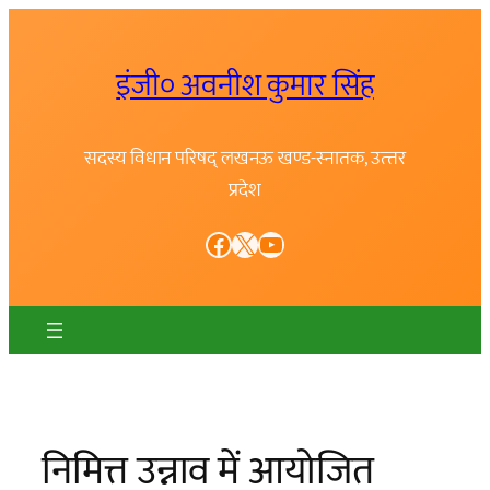
Skip
to
इंजी० अवनीश कुमार सिंह
content
सदस्य विधान परिषद् लखनऊ खण्ड-स्नातक, उत्त्तर
प्रदेश
Facebook
X
YouTube
निमित्त उन्नाव में आयोजित