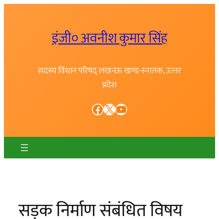
Skip
to
इंजी० अवनीश कुमार सिंह
content
सदस्य विधान परिषद् लखनऊ खण्ड-स्नातक, उत्त्तर
प्रदेश
Facebook
X
YouTube
सड़क निर्माण संबंधित विषय