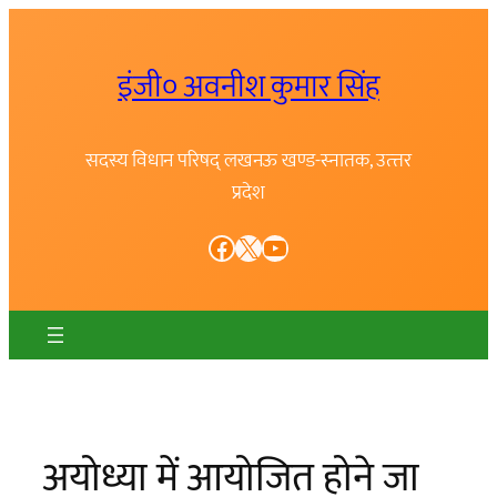
Skip
to
इंजी० अवनीश कुमार सिंह
content
सदस्य विधान परिषद् लखनऊ खण्ड-स्नातक, उत्त्तर
प्रदेश
Facebook
X
YouTube
अयोध्या में आयोजित होने जा