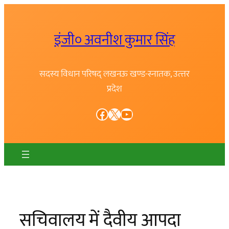
Skip
to
इंजी० अवनीश कुमार सिंह
content
सदस्य विधान परिषद् लखनऊ खण्ड-स्नातक, उत्त्तर
प्रदेश
Facebook
X
YouTube
सचिवालय में दैवीय आपदा