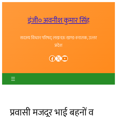
Skip
to
इंजी० अवनीश कुमार सिंह
content
सदस्य विधान परिषद् लखनऊ खण्ड-स्नातक, उत्त्तर
प्रदेश
Facebook
X
YouTube
प्रवासी मजदूर भाई बहनों व