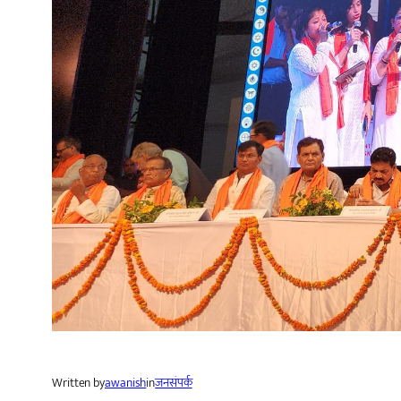
Written by
awanish
in
जनसंपर्क