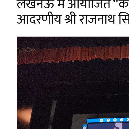
लखनऊ में आयोजित “कार्यक
आदरणीय श्री राजनाथ सिं