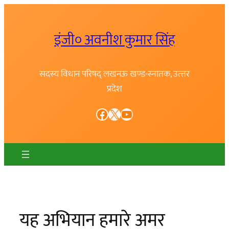
Skip
to
इंजी० अवनीश कुमार सिंह
content
सदस्य विधान परिषद् लखनऊ खण्ड-स्नातक, उत्त्तर
प्रदेश
Facebook
X
YouTube
यह अभियान हमारे अमर