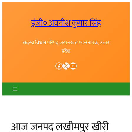
Skip
to
इंजी० अवनीश कुमार सिंह
content
सदस्य विधान परिषद् लखनऊ खण्ड-स्नातक, उत्त्तर
प्रदेश
Facebook
X
YouTube
आज जनपद लखीमपुर खीरी