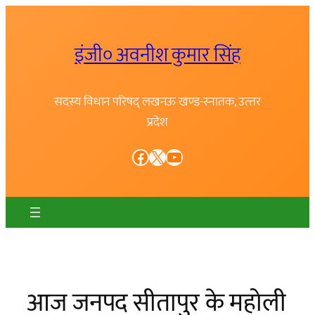
Skip
to
इंजी० अवनीश कुमार सिंह
content
सदस्य विधान परिषद् लखनऊ खण्ड-स्नातक, उत्त्तर
प्रदेश
Facebook
X
YouTube
आज जनपद सीतापुर के महोली