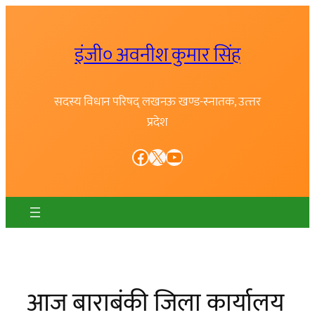
Skip
to
इंजी० अवनीश कुमार सिंह
content
सदस्य विधान परिषद् लखनऊ खण्ड-स्नातक, उत्त्तर
प्रदेश
Facebook
X
YouTube
आज बाराबंकी जिला कार्यालय