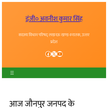
Skip
to
इंजी० अवनीश कुमार सिंह
content
सदस्य विधान परिषद् लखनऊ खण्ड-स्नातक, उत्त्तर
प्रदेश
Facebook
X
YouTube
आज जौनपुर जनपद के