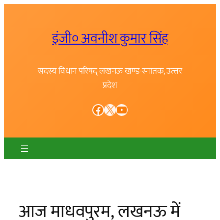
Skip
to
इंजी० अवनीश कुमार सिंह
content
सदस्य विधान परिषद् लखनऊ खण्ड-स्नातक, उत्त्तर
प्रदेश
Facebook
X
YouTube
आज माधवपुरम, लखनऊ में