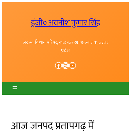
Skip
to
इंजी० अवनीश कुमार सिंह
content
सदस्य विधान परिषद् लखनऊ खण्ड-स्नातक, उत्त्तर
प्रदेश
Facebook
X
YouTube
आज जनपद प्रतापगढ़ में