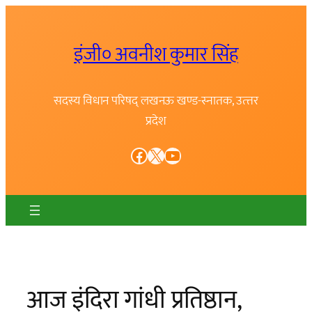
Skip
to
इंजी० अवनीश कुमार सिंह
content
सदस्य विधान परिषद् लखनऊ खण्ड-स्नातक, उत्त्तर
प्रदेश
Facebook
X
YouTube
आज इंदिरा गांधी प्रतिष्ठान,