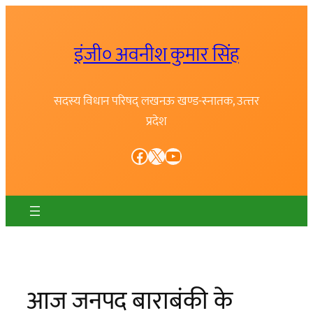
Skip
to
इंजी० अवनीश कुमार सिंह
content
सदस्य विधान परिषद् लखनऊ खण्ड-स्नातक, उत्त्तर
प्रदेश
Facebook
X
YouTube
आज जनपद बाराबंकी के