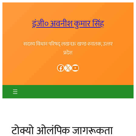
Skip
to
इंजी० अवनीश कुमार सिंह
content
सदस्य विधान परिषद् लखनऊ खण्ड-स्नातक, उत्त्तर
प्रदेश
Facebook
X
YouTube
टोक्यो ओलंपिक जागरूकता