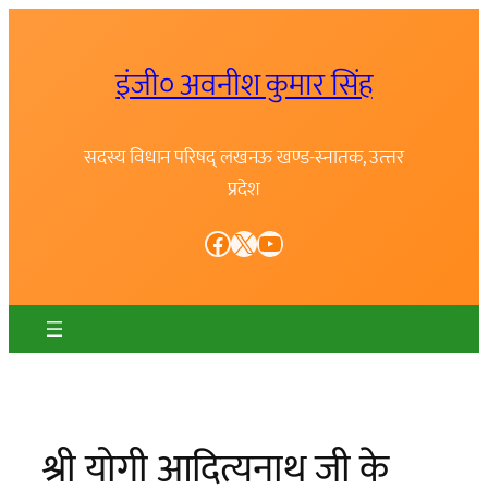
Skip
to
इंजी० अवनीश कुमार सिंह
content
सदस्य विधान परिषद् लखनऊ खण्ड-स्नातक, उत्त्तर
प्रदेश
Facebook
X
YouTube
श्री योगी आदित्यनाथ जी के