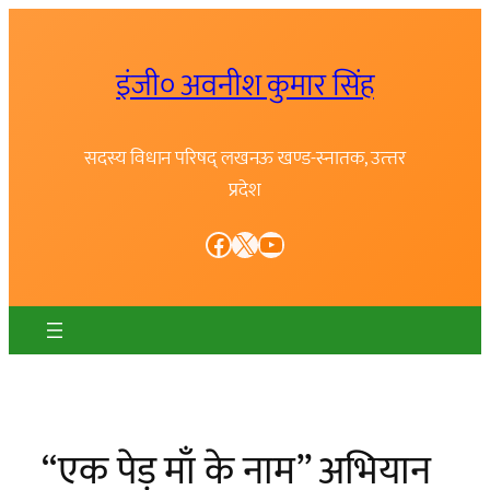
Skip
to
इंजी० अवनीश कुमार सिंह
content
सदस्य विधान परिषद् लखनऊ खण्ड-स्नातक, उत्त्तर
प्रदेश
Facebook
X
YouTube
“एक पेड़ माँ के नाम” अभियान