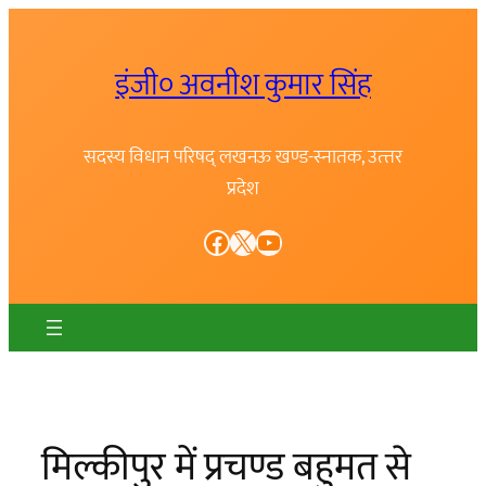
Skip
to
इंजी० अवनीश कुमार सिंह
content
सदस्य विधान परिषद् लखनऊ खण्ड-स्नातक, उत्त्तर
प्रदेश
Facebook
X
YouTube
मिल्कीपुर में प्रचण्ड बहुमत से