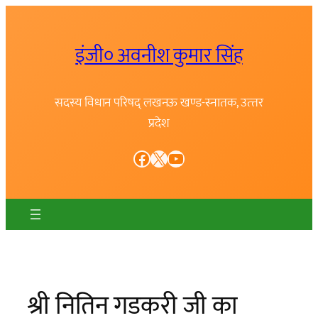
Skip
to
इंजी० अवनीश कुमार सिंह
content
सदस्य विधान परिषद् लखनऊ खण्ड-स्नातक, उत्त्तर
प्रदेश
Facebook
X
YouTube
श्री नितिन गडकरी जी का