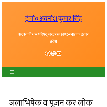
Skip
to
इंजी० अवनीश कुमार सिंह
content
सदस्य विधान परिषद् लखनऊ खण्ड-स्नातक, उत्त्तर
प्रदेश
Facebook
X
YouTube
जलाभिषेक व पूजन कर लोक