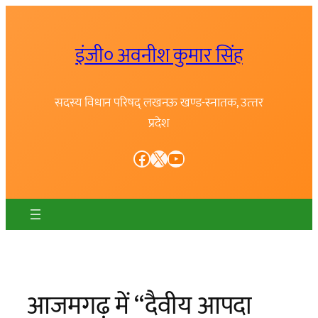
Skip
to
इंजी० अवनीश कुमार सिंह
content
सदस्य विधान परिषद् लखनऊ खण्ड-स्नातक, उत्त्तर
प्रदेश
Facebook
X
YouTube
आजमगढ़ में “दैवीय आपदा