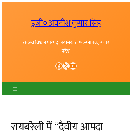
Skip
to
इंजी० अवनीश कुमार सिंह
content
सदस्य विधान परिषद् लखनऊ खण्ड-स्नातक, उत्त्तर
प्रदेश
Facebook
X
YouTube
रायबरेली में “दैवीय आपदा