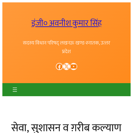
Skip
to
इंजी० अवनीश कुमार सिंह
content
सदस्य विधान परिषद् लखनऊ खण्ड-स्नातक, उत्त्तर
प्रदेश
Facebook
X
YouTube
सेवा, सुशासन व ग़रीब कल्याण