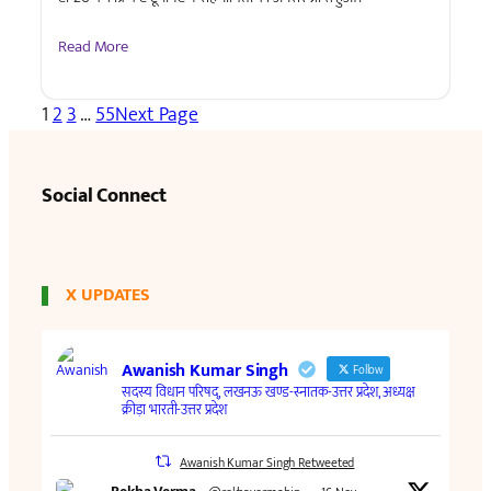
Read More
1
2
3
…
55
Next Page
Social Connect
X UPDATES